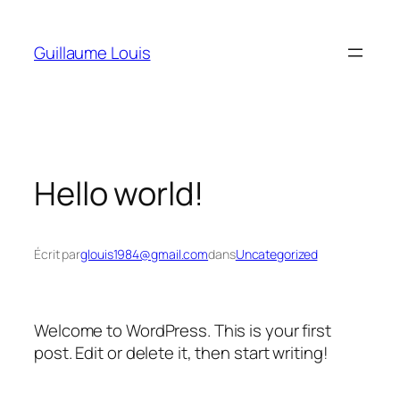
Aller
au
Guillaume Louis
contenu
Hello world!
Écrit par
glouis1984@gmail.com
dans
Uncategorized
Welcome to WordPress. This is your first
post. Edit or delete it, then start writing!